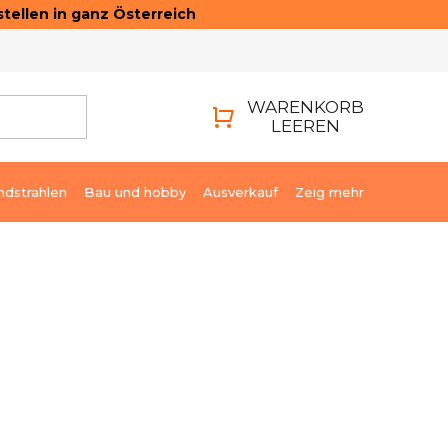
tellen in ganz Österreich
ONTAKTE
LOGIN
WARENKORB
LEEREN
WARENKORB
ndstrahlen
Bau und hobby
Ausverkauf
Zeig mehr