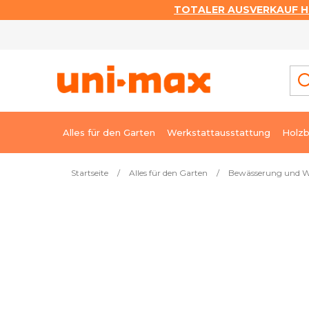
TOTALER AUSVERKAUF HI
Zum
Inhalt
springen
Alles für den Garten
Werkstattausstattung
Holzb
Startseite
/
Alles für den Garten
/
Bewässerung und W