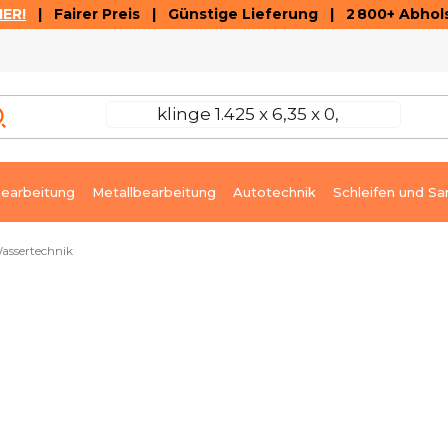
ER!
| Fairer Preis | Günstige Lieferung | 2 800+ Abhols
AUSVERKAUF
ARTIKEL UND VIDEOREZENSIONEN
K
earbeitung
Metallbearbeitung
Autotechnik
Schleifen und Sa
assertechnik