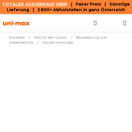
TOTALER AUSVERKAUF HIER!
| Fairer Preis | Günstige
Lieferung | 2 800+ Abholstellen in ganz Österreich
Zum
Suchen
WAREN
Inhalt
springen
Startseite
/
Alles für den Garten
/
Bewässerung und
Wassertechnik
/
Hochdruckreiniger