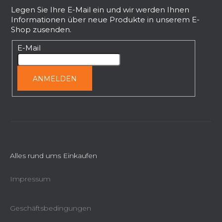
n
ß
Legen Sie Ihre E-Mail ein und wir werden Ihnen
t
Informationen über neue Produkte in unserem E-
z
e
Shop zusenden.
e
d
i
E-Mail
e
l
r
L
e
ANMELDEN
i
s
t
e
Alles rund ums Einkaufen
Impressum
Geschäftsbedingungen