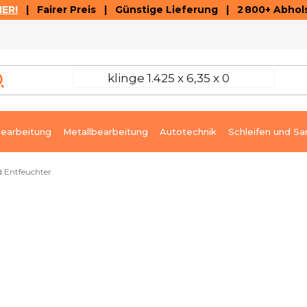
ER!
| Fairer Preis | Günstige Lieferung | 2 800+ Abhols
AUSVERKAUF
ARTIKEL UND VIDEOREZENSIONEN
K
earbeitung
Metallbearbeitung
Autotechnik
Schleifen und Sa
d Entfeuchter