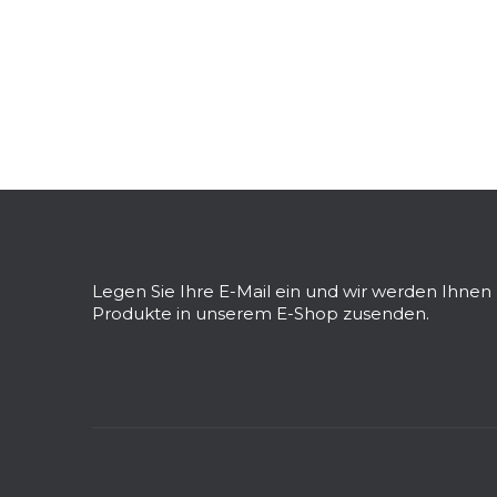
F
u
ß
z
Legen Sie Ihre E-Mail ein und wir werden Ihne
e
Produkte in unserem E-Shop zusenden.
i
l
e