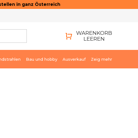
tellen in ganz Österreich
ONTAKTE
LOGIN
WARENKORB
LEEREN
WARENKORB
ndstrahlen
Bau und hobby
Ausverkauf
Zeig mehr