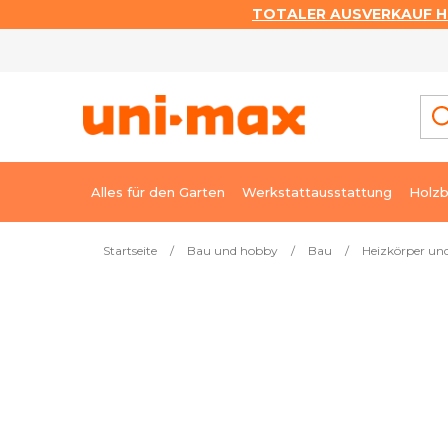
TOTALER AUSVERKAUF HI
Zum
Inhalt
springen
Alles für den Garten
Werkstattausstattung
Holzb
Startseite
/
Bau und hobby
/
Bau
/
Heizkörper un