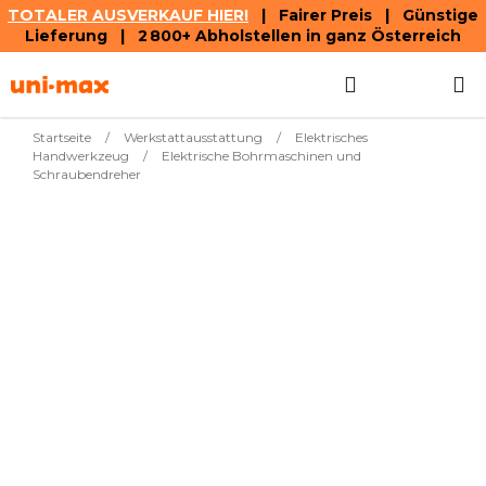
TOTALER AUSVERKAUF HIER!
| Fairer Preis | Günstige
Lieferung | 2 800+ Abholstellen in ganz Österreich
Zum
Suchen
WAREN
Inhalt
springen
Startseite
/
Werkstattausstattung
/
Elektrisches
Handwerkzeug
/
Elektrische Bohrmaschinen und
Schraubendreher