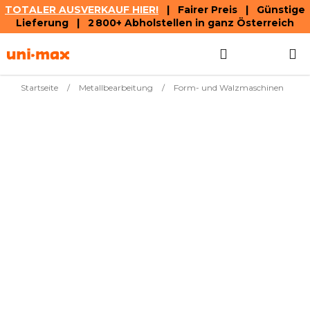
TOTALER AUSVERKAUF HIER!
| Fairer Preis | Günstige
Lieferung | 2 800+ Abholstellen in ganz Österreich
Zum
Suchen
WAREN
Inhalt
springen
Startseite
/
Metallbearbeitung
/
Form- und Walzmaschinen