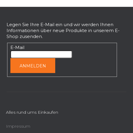
e
F
m
e
u
n
ß
Legen Sie Ihre E-Mail ein und wir werden Ihnen
t
Informationen über neue Produkte in unserem E-
z
e
Shop zusenden.
e
d
i
E-Mail
e
l
r
L
e
ANMELDEN
i
s
t
e
Alles rund ums Einkaufen
Impressum