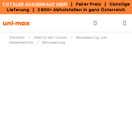
TOTALER AUSVERKAUF HIER!
| Fairer Preis | Günstige
Lieferung | 2 800+ Abholstellen in ganz Österreich
Zum
Suchen
WAREN
Inhalt
springen
Startseite
/
Alles für den Garten
/
Bewässerung und
Wassertechnik
/
Bewässerung