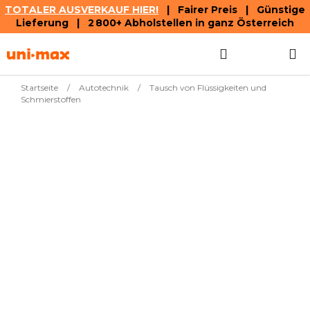
TOTALER AUSVERKAUF HIER!
| Fairer Preis | Günstige
Lieferung | 2 800+ Abholstellen in ganz Österreich
Zum
Suchen
WAREN
Inhalt
springen
Startseite
/
Autotechnik
/
Tausch von Flüssigkeiten und
Schmierstoffen