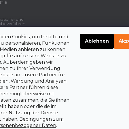
TIE
ations- und
beverfahren
nden Cookies, um Inhalte und
gsdienstleistungen und
Ablehnen
Akz
u personalisieren, Funktionen
e Medien anbieten zu können
griffe auf unsere Website zu
en. Außerdem geben wir
belehrung über die
rrechte auf Vertragsrücktritt
onen zu Ihrer Verwendung
bsite an unsere Partner für
edien, Werbung und Analysen
sere Partner führen diese
nen möglicherweise mit
aten zusammen, die Sie ihnen
llt haben oder die sie im
rer Nutzung der Dienste
 haben.
Bedingungen zum
rsonenbezogener Daten
.