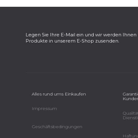
F
u
ß
z
Legen Sie Ihre E-Mail ein und wir werden Ihne
e
Produkte in unserem E-Shop zusenden.
i
l
e
Alles rund ums Einkaufen
Garant
Kunden
Impressum
Qualit
Dienst
Geschäftsbedingungen
Haftung