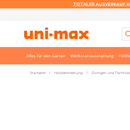
TOTALER AUSVERKAUF HI
Zum
Inhalt
springen
Alles für den Garten
Werkstattausstattung
Holzb
Startseite
/
Holzbearbeitung
/
Zwingen und Tischhob
Meistverkauft
Klemmzwinge für Rahmen