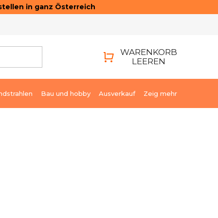
tellen in ganz Österreich
ONTAKTE
LOGIN
WARENKORB
LEEREN
WARENKORB
ndstrahlen
Bau und hobby
Ausverkauf
Zeig mehr
€37,42