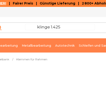
ER!
| Fairer Preis | Günstige Lieferung | 2 800+ Abhols
AUSVERKAUF
ARTIKEL UND VIDEOREZENSIONEN
K
earbeitung
Metallbearbeitung
Autotechnik
Schleifen und Sa
elbank
/
Klemmen für Rahmen
Sofort lieferbar