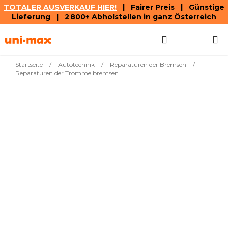
TOTALER AUSVERKAUF HIER!
| Fairer Preis | Günstige
Lieferung | 2 800+ Abholstellen in ganz Österreich
Zum
Suchen
WAREN
Inhalt
springen
Startseite
/
Autotechnik
/
Reparaturen der Bremsen
/
Reparaturen der Trommelbremsen
Meistverkauft
€3,62