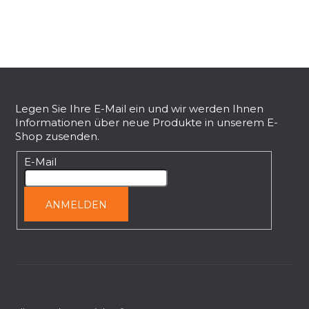
r
e
l
e
F
m
e
u
n
ß
Legen Sie Ihre E-Mail ein und wir werden Ihnen
t
Informationen über neue Produkte in unserem E-
z
e
Shop zusenden.
e
d
i
E-Mail
e
l
r
L
e
ANMELDEN
i
s
t
e