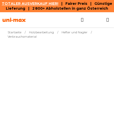
TOTALER AUSVERKAUF HIER!
| Fairer Preis | Günstige
Lieferung | 2 800+ Abholstellen in ganz Österreich
Zum
Suchen
WAREN
Inhalt
springen
Startseite
/
Holzbearbeitung
/
Hefter und Nagler
/
Verbrauchsmaterial