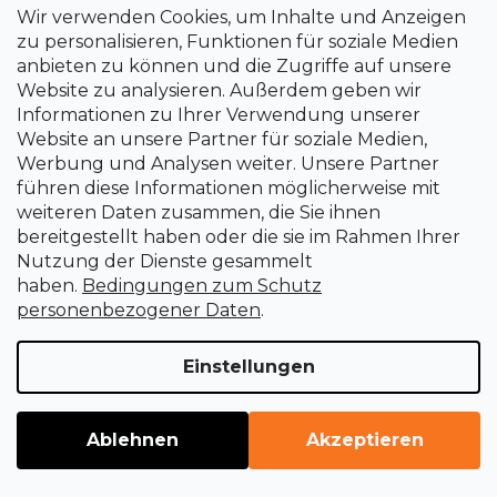
Wir verwenden Cookies, um Inhalte und Anzeigen
Anleitung zum Einkauf
zu personalisieren, Funktionen für soziale Medien
anbieten zu können und die Zugriffe auf unsere
Website zu analysieren. Außerdem geben wir
Lieferbedingungen und - zeiten
Informationen zu Ihrer Verwendung unserer
Website an unsere Partner für soziale Medien,
Werbung und Analysen weiter. Unsere Partner
Zahlungsbedingungen und - weisen
führen diese Informationen möglicherweise mit
weiteren Daten zusammen, die Sie ihnen
Warum lohnt es sich aus, ein registrierter Kunde zu sein?
bereitgestellt haben oder die sie im Rahmen Ihrer
Nutzung der Dienste gesammelt
haben.
Bedingungen zum Schutz
personenbezogener Daten
.
Garantien, Beanstandungen und Kunden / Wartungsdienst
Qualität von Waren und Dienstleistungen
Einstellungen
Haftung für Warenfehler - GARANTIE
Ablehnen
Akzeptieren
Reklamations- und Rückgabeverfahren