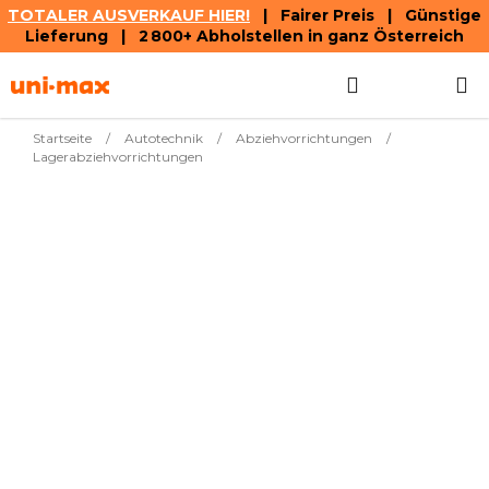
TOTALER AUSVERKAUF HIER!
| Fairer Preis | Günstige
Lieferung | 2 800+ Abholstellen in ganz Österreich
Zum
Suchen
WAREN
Inhalt
springen
Startseite
/
Autotechnik
/
Abziehvorrichtungen
/
Lagerabziehvorrichtungen