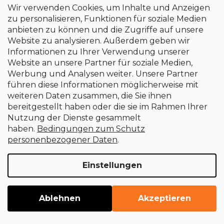
Auf Bestellung, innerhalb von 2 Wochen
Wir verwenden Cookies, um Inhalte und Anzeigen
€75
zu personalisieren, Funktionen für soziale Medien
anbieten zu können und die Zugriffe auf unsere
Website zu analysieren. Außerdem geben wir
Informationen zu Ihrer Verwendung unserer
Website an unsere Partner für soziale Medien,
Werbung und Analysen weiter. Unsere Partner
führen diese Informationen möglicherweise mit
weiteren Daten zusammen, die Sie ihnen
21
Artikel insgesamt
S
bereitgestellt haben oder die sie im Rahmen Ihrer
t
Nutzung der Dienste gesammelt
e
haben.
Bedingungen zum Schutz
u
personenbezogener Daten
.
e
r
Einstellungen
e
l
e
Ablehnen
Akzeptieren
F
m
e
u