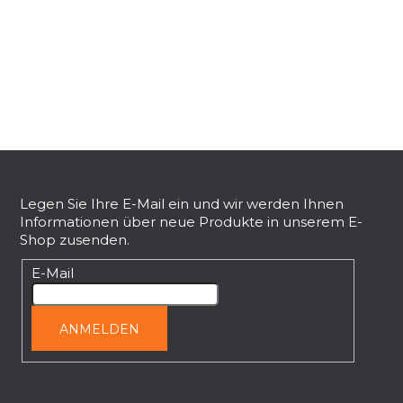
t
e
u
e
r
e
l
e
F
m
e
u
n
ß
Legen Sie Ihre E-Mail ein und wir werden Ihnen
t
Informationen über neue Produkte in unserem E-
z
e
Shop zusenden.
e
d
i
E-Mail
e
l
r
L
e
ANMELDEN
i
s
t
e