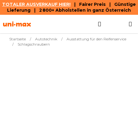
TOTALER AUSVERKAUF HIER!
| Fairer Preis | Günstige
Lieferung | 2 800+ Abholstellen in ganz Österreich
Zum
Suchen
WAREN
Inhalt
springen
Startseite
/
Autotechnik
/
Ausstattung für den Reifenservice
/
Schlagschraubern