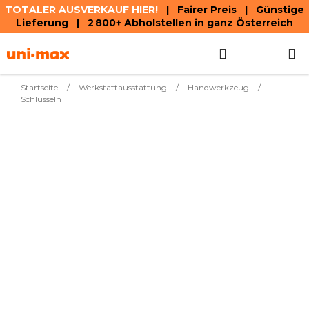
TOTALER AUSVERKAUF HIER!
| Fairer Preis | Günstige
Lieferung | 2 800+ Abholstellen in ganz Österreich
Zum
Suchen
WAREN
Inhalt
springen
Startseite
/
Werkstattausstattung
/
Handwerkzeug
/
Schlüsseln