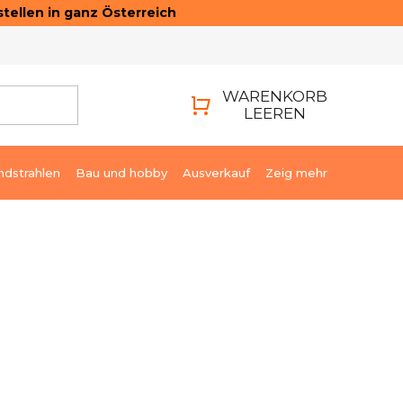
tellen in ganz Österreich
ONTAKTE
LOGIN
WARENKORB
LEEREN
WARENKORB
ndstrahlen
Bau und hobby
Ausverkauf
Zeig mehr
€190,86