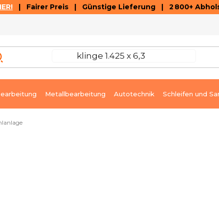
ER!
| Fairer Preis | Günstige Lieferung | 2 800+ Abhols
AUSVERKAUF
ARTIKEL UND VIDEOREZENSIONEN
K
earbeitung
Metallbearbeitung
Autotechnik
Schleifen und Sa
lanlage
ort lieferbar