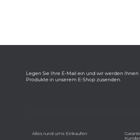
F
u
ß
z
Legen Sie Ihre E-Mail ein und wir werden Ihne
e
Produkte in unserem E-Shop zusenden.
i
l
e
Alles rund ums Einkaufen
Garant
Kunden