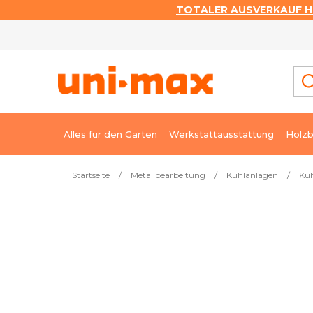
TOTALER AUSVERKAUF HI
Zum
Inhalt
springen
Alles für den Garten
Werkstattausstattung
Holzb
Startseite
/
Metallbearbeitung
/
Kühlanlagen
/
Küh
Meistverkauft
Kühleinrichtung SP - 015
Sof