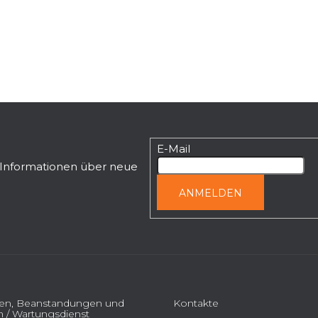
u
e
r
e
l
e
m
e
n
E-Mail
t
n Informationen über neue
e
d
ANMELDEN
e
r
L
i
s
t
e
ien, Beanstandungen und
Kontakte
 / Wartungsdienst