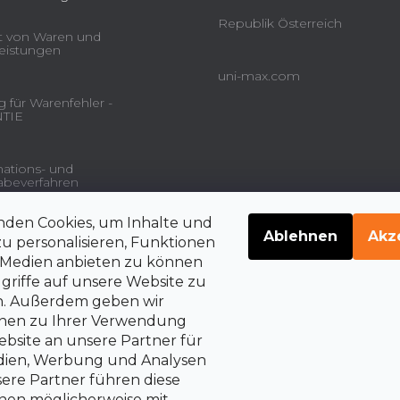
Republik Österreich
ät von Waren und
leistungen
uni-max.com
 für Warenfehler -
TIE
ations- und
beverfahren
nden Cookies, um Inhalte und
gsdienstleistungen und
Ablehnen
Akz
u personalisieren, Funktionen
e Medien anbieten zu können
griffe auf unsere Website zu
en. Außerdem geben wir
belehrung über die
rrechte auf Vertragsrücktritt
onen zu Ihrer Verwendung
bsite an unsere Partner für
edien, Werbung und Analysen
sere Partner führen diese
nen möglicherweise mit