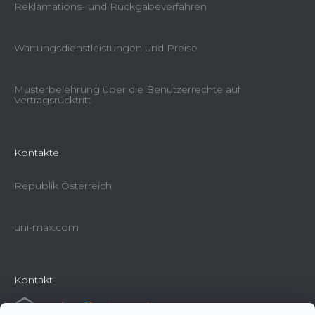
Reklamations- und Rückgabeverfahren
Wartungsdienstleistungen und Preise
Musterbelehrung über die Benutzerrechte auf
Vertragsrücktritt
Kontakte
Republik Österreich
uni-max.com
Kontakt
e-shop
@
uni-max.at