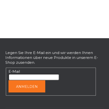
e
u
e
r
e
l
e
F
m
e
u
n
ß
Legen Sie Ihre E-Mail ein und wir werden Ihnen
t
Informationen über neue Produkte in unserem E-
z
e
Shop zusenden.
e
d
i
E-Mail
e
l
r
L
e
ANMELDEN
i
s
t
e