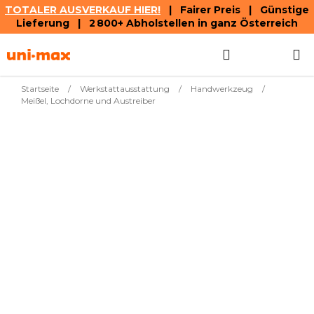
TOTALER AUSVERKAUF HIER!
| Fairer Preis | Günstige
Lieferung | 2 800+ Abholstellen in ganz Österreich
Zum
Suchen
WAREN
Inhalt
springen
Startseite
/
Werkstattausstattung
/
Handwerkzeug
/
Meißel, Lochdorne und Austreiber
Meistverkauft
Meißel spitz mit
€12,69