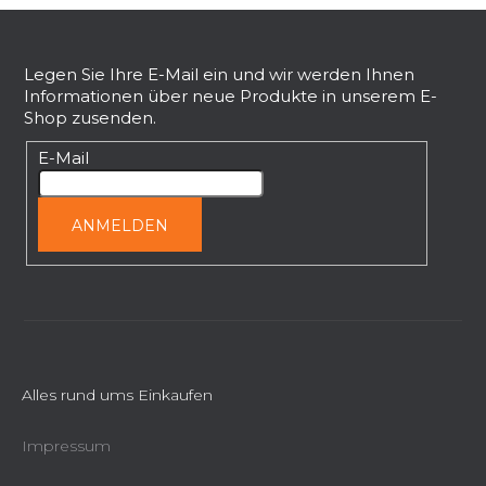
F
m
e
u
n
ß
Legen Sie Ihre E-Mail ein und wir werden Ihnen
t
Informationen über neue Produkte in unserem E-
z
e
Shop zusenden.
e
d
i
E-Mail
e
l
r
L
e
ANMELDEN
i
s
t
e
Alles rund ums Einkaufen
Impressum