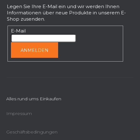
n
ß
Legen Sie Ihre E-Mail ein und wir werden Ihnen
t
Informationen über neue Produkte in unserem E-
z
e
Shop zusenden.
e
d
i
E-Mail
e
l
r
L
e
ANMELDEN
i
s
t
e
Alles rund ums Einkaufen
Impressum
Geschäftsbedingungen