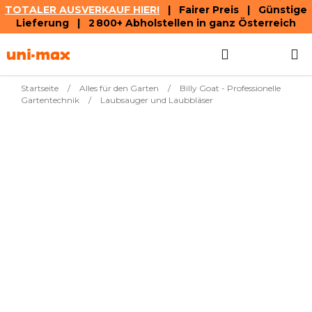
TOTALER AUSVERKAUF HIER!
| Fairer Preis | Günstige
Lieferung | 2 800+ Abholstellen in ganz Österreich
Zum
Suchen
WAREN
Inhalt
springen
Startseite
/
Alles für den Garten
/
Billy Goat - Professionelle
Gartentechnik
/
Laubsauger und Laubbläser
Meistverkauft
€1
Billy Goat KV601 Laub-