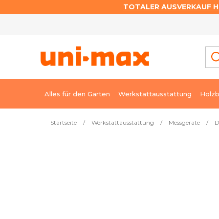
TOTALER AUSVERKAUF HI
Zum
Inhalt
springen
Alles für den Garten
Werkstattausstattung
Holzb
Startseite
/
Werkstattausstattung
/
Messgeräte
/
D
Meistverkauft
Digitaler Positionsanzeiger XY