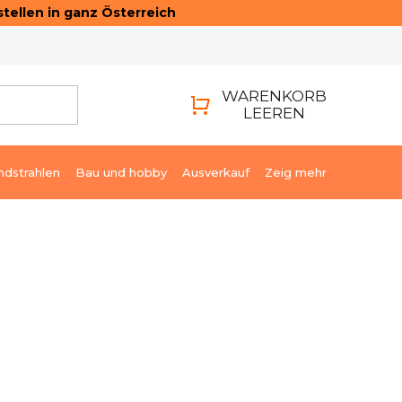
tellen in ganz Österreich
ONTAKTE
LOGIN
WARENKORB
LEEREN
WARENKORB
ndstrahlen
Bau und hobby
Ausverkauf
Zeig mehr
€189,24