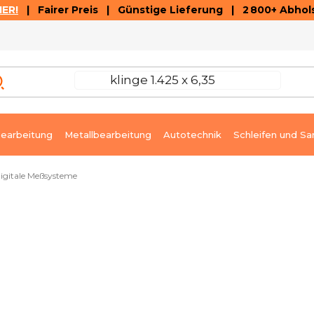
ER!
| Fairer Preis | Günstige Lieferung | 2 800+ Abhols
AUSVERKAUF
ARTIKEL UND VIDEOREZENSIONEN
K
earbeitung
Metallbearbeitung
Autotechnik
Schleifen und Sa
igitale Meßsysteme
Sofort lieferbar