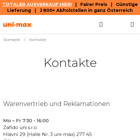
TOTALER AUSVERKAUF HIER!
| Fairer Preis | Günstige
Lieferung | 2 800+ Abholstellen in ganz Österreich
Zum
Suchen
WAREN
Inhalt
springen
Startseite
/
Kontakte
Kontakte
Warenvertrieb und Reklamationen
Mo – Fr 7:30 - 16:00
Zafido uni s.r.o.
Hlavní 29 (Halle Nr. 3 uni-max) 277 45