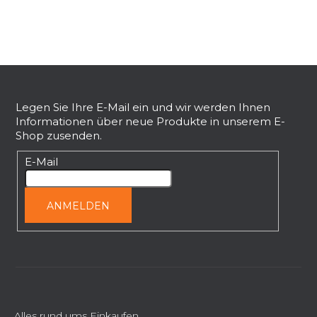
F
u
ß
Legen Sie Ihre E-Mail ein und wir werden Ihnen
Informationen über neue Produkte in unserem E-
z
Shop zusenden.
e
i
E-Mail
l
e
ANMELDEN
Alles rund ums Einkaufen