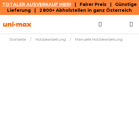
TOTALER AUSVERKAUF HIER!
| Fairer Preis | Günstige
Lieferung | 2 800+ Abholstellen in ganz Österreich
Zum
Suchen
WAREN
Inhalt
springen
Startseite
/
Holzbearbeitung
/
Manuelle Holzbearbeitung