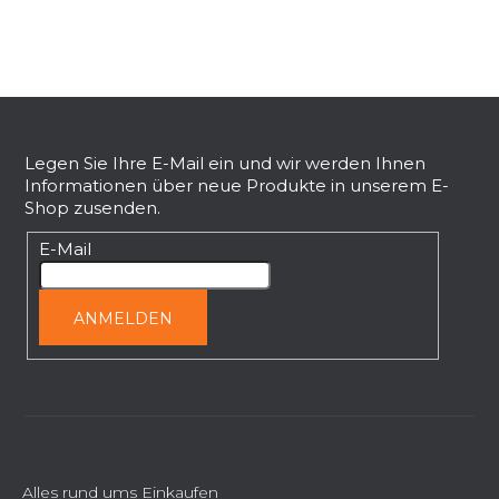
r
e
l
e
F
m
e
u
n
ß
Legen Sie Ihre E-Mail ein und wir werden Ihnen
t
Informationen über neue Produkte in unserem E-
z
e
Shop zusenden.
e
d
i
E-Mail
e
l
r
L
e
ANMELDEN
i
s
t
e
Alles rund ums Einkaufen