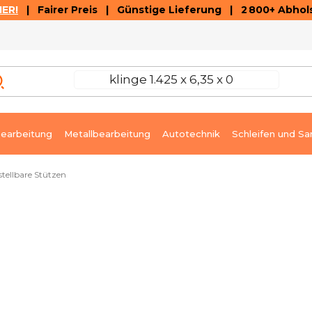
ER!
| Fairer Preis | Günstige Lieferung | 2 800+ Abhols
AUSVERKAUF
ARTIKEL UND VIDEOREZENSIONEN
K
earbeitung
Metallbearbeitung
Autotechnik
Schleifen und Sa
stellbare Stützen
 doppelter Sicherung
Auf Anfrage