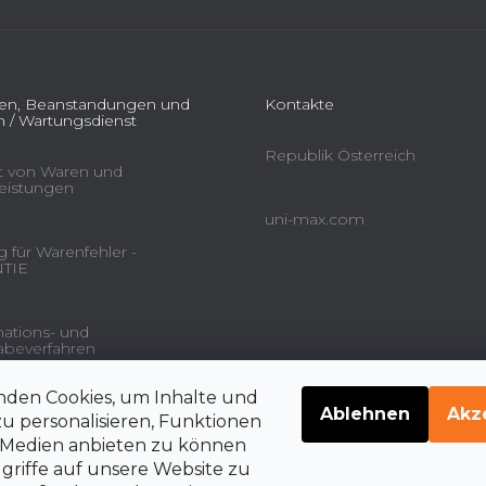
L
i
s
t
ien, Beanstandungen und
Kontakte
e
 / Wartungsdienst
Republik Österreich
ät von Waren und
leistungen
uni-max.com
 für Warenfehler -
TIE
ations- und
beverfahren
nden Cookies, um Inhalte und
gsdienstleistungen und
Ablehnen
Akz
u personalisieren, Funktionen
e Medien anbieten zu können
griffe auf unsere Website zu