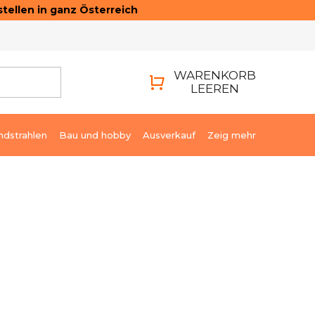
tellen in ganz Österreich
ONTAKTE
LOGIN
WARENKORB
LEEREN
WARENKORB
ndstrahlen
Bau und hobby
Ausverkauf
Zeig mehr
€32,69