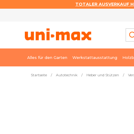
TOTALER AUSVERKAUF HI
Zum
Inhalt
springen
Alles für den Garten
Werkstattausstattung
Holzb
Startseite
/
Autotechnik
/
Heber und Stützen
/
Ver
Meistverkauft
Verstellbare 3-t-Stützen mit