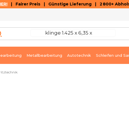
ER!
| Fairer Preis | Günstige Lieferung | 2 800+ Abhols
AUSVERKAUF
ARTIKEL UND VIDEOREZENSIONEN
K
earbeitung
Metallbearbeitung
Autotechnik
Schleifen und Sa
ritztechnik