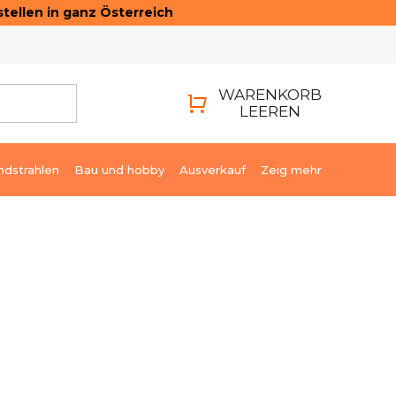
tellen in ganz Österreich
ONTAKTE
LOGIN
WARENKORB
LEEREN
WARENKORB
ndstrahlen
Bau und hobby
Ausverkauf
Zeig mehr