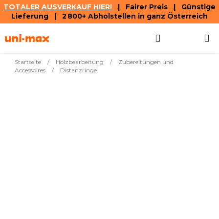
TOTALER AUSVERKAUF HIER!
| Fairer Preis | Günstige
Lieferung | 2 800+ Abholstellen in ganz Österreich
Zum
Suchen
WAREN
Inhalt
springen
Startseite
/
Holzbearbeitung
/
Zubereitungen und
Accessoires
/
Distanzringe