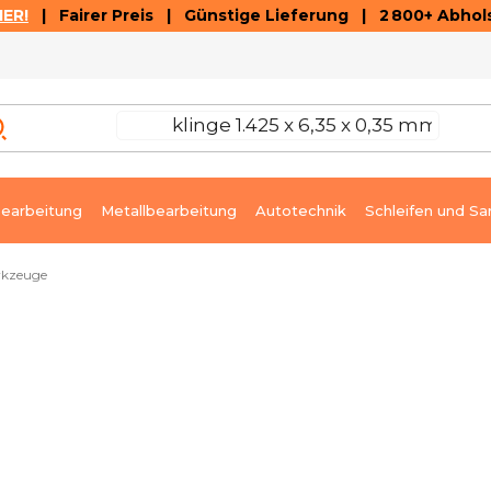
ER!
| Fairer Preis | Günstige Lieferung | 2 800+ Abhols
AUSVERKAUF
ARTIKEL UND VIDEOREZENSIONEN
K
earbeitung
Metallbearbeitung
Autotechnik
Schleifen und Sa
rkzeuge