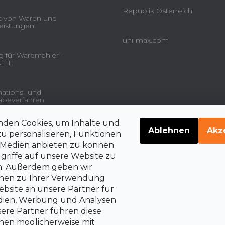
Republik Österreich
ät von Waren und
leistungen
uni-max.com
 für Warenfehler -
TIE
ations- und
beverfahren
nden Cookies, um Inhalte und
gsdienstleistungen und
Ablehnen
Akz
u personalisieren, Funktionen
e Medien anbieten zu können
griffe auf unsere Website zu
en. Außerdem geben wir
belehrung über die
rrechte auf Vertragsrücktritt
onen zu Ihrer Verwendung
bsite an unsere Partner für
edien, Werbung und Analysen
sere Partner führen diese
nen möglicherweise mit