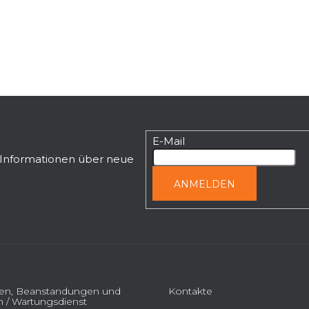
e
u
e
r
e
l
e
m
e
E-Mail
n
t
n Informationen über neue
e
ANMELDEN
d
e
r
L
i
s
t
ien, Beanstandungen und
Kontakte
e
 / Wartungsdienst