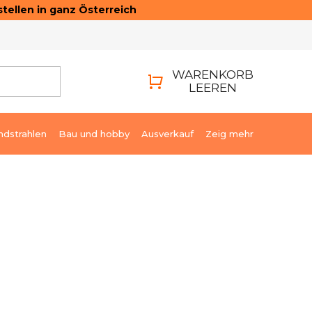
tellen in ganz Österreich
ONTAKTE
LOGIN
WARENKORB
LEEREN
WARENKORB
ndstrahlen
Bau und hobby
Ausverkauf
Zeig mehr