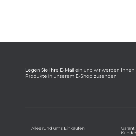
F
u
ß
z
Legen Sie Ihre E-Mail ein und wir werden Ihne
e
Produkte in unserem E-Shop zusenden.
i
l
e
Alles rund ums Einkaufen
Garant
Kunden