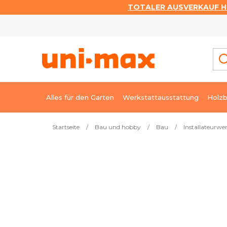
TOTALER AUSVERKAUF HI
Zum
Inhalt
springen
Alles für den Garten
Werkstattausstattung
Holzb
Startseite
/
Bau und hobby
/
Bau
/
Installateurwe