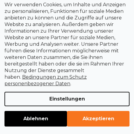
Wir verwenden Cookies, um Inhalte und Anzeigen
zu personalisieren, Funktionen für soziale Medien
Auf Anfrage
anbieten zu können und die Zugriffe auf unsere
€343,41
Website zu analysieren. Außerdem geben wir
Informationen zu Ihrer Verwendung unserer
Website an unsere Partner für soziale Medien,
Werbung und Analysen weiter. Unsere Partner
führen diese Informationen möglicherweise mit
weiteren Daten zusammen, die Sie ihnen
bereitgestellt haben oder die sie im Rahmen Ihrer
Nutzung der Dienste gesammelt
WEITERE 4 LADEN
haben.
Bedingungen zum Schutz
P
personenbezogener Daten
.
1
a
2
g
S
Einstellungen
i
25
Artikel insgesamt
t
n
e
i
NACH OBEN
u
e
Ablehnen
Akzeptieren
e
r
r
u