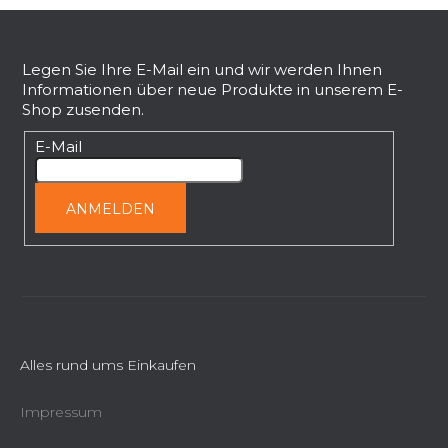
e
F
m
e
u
n
ß
Legen Sie Ihre E-Mail ein und wir werden Ihnen
t
Informationen über neue Produkte in unserem E-
z
e
Shop zusenden.
e
d
i
E-Mail
e
l
r
L
e
ANMELDEN
i
s
t
e
Alles rund ums Einkaufen
Impressum