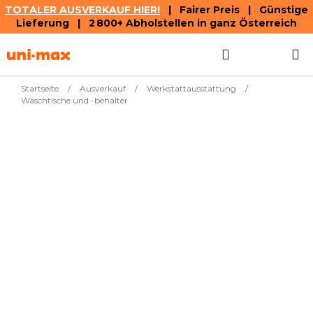
TOTALER AUSVERKAUF HIER!
| Fairer Preis | Günstige
Lieferung | 2 800+ Abholstellen in ganz Österreich
Zum
Suchen
WAREN
Inhalt
springen
Startseite
/
Ausverkauf
/
Werkstattausstattung
/
Waschtische und -behälter
Wir bereiten Ihre Produkte noch