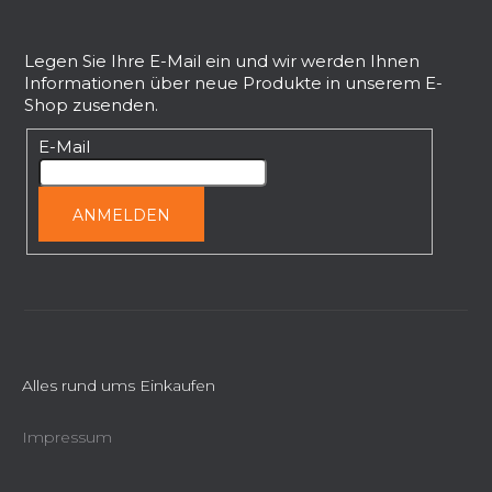
F
u
ß
Legen Sie Ihre E-Mail ein und wir werden Ihnen
Informationen über neue Produkte in unserem E-
z
Shop zusenden.
e
i
E-Mail
l
e
ANMELDEN
Alles rund ums Einkaufen
Impressum