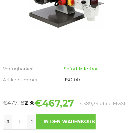
Verfügbarkeit
Sofort lieferbar
Artikelnummer:
JSG100
€467,27
€477,18
–2 %
Ver
€389,39 ohne MwSt.
IN DEN WARENKORB