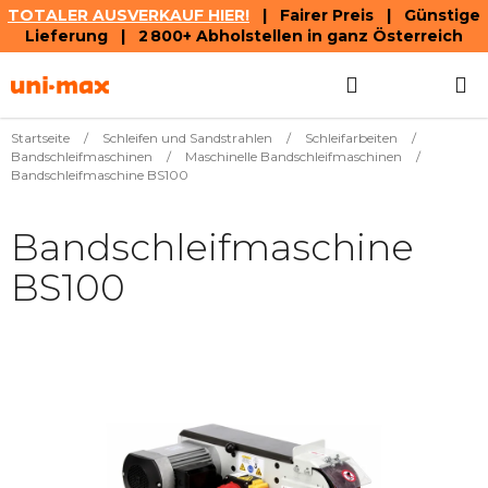
TOTALER AUSVERKAUF HIER!
| Fairer Preis | Günstige
Lieferung | 2 800+ Abholstellen in ganz Österreich
Zum
Suchen
WAREN
Inhalt
springen
Startseite
/
Schleifen und Sandstrahlen
/
Schleifarbeiten
/
Bandschleifmaschinen
/
Maschinelle Bandschleifmaschinen
/
Bandschleifmaschine BS100
Bandschleifmaschine
BS100