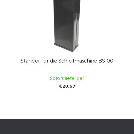
Ständer für die Schleifmaschine BS100
Sofort lieferbar
€20,67
F
u