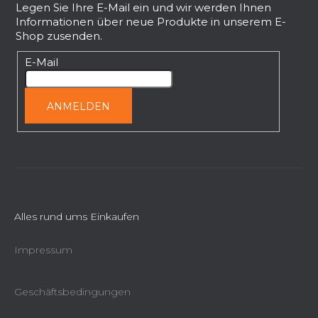
ß
Legen Sie Ihre E-Mail ein und wir werden Ihnen
Informationen über neue Produkte in unserem E-
z
Shop zusenden.
e
i
E-Mail
l
e
ANMELDEN
Alles rund ums Einkaufen
Impressum
Geschäftsbedingungen