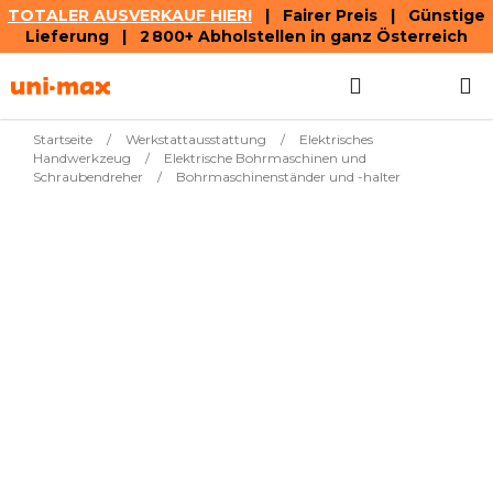
TOTALER AUSVERKAUF HIER!
| Fairer Preis | Günstige
Lieferung | 2 800+ Abholstellen in ganz Österreich
Zum
Suchen
WAREN
Inhalt
springen
Startseite
/
Werkstattausstattung
/
Elektrisches
Handwerkzeug
/
Elektrische Bohrmaschinen und
Schraubendreher
/
Bohrmaschinenständer und -halter
Meistverkauft