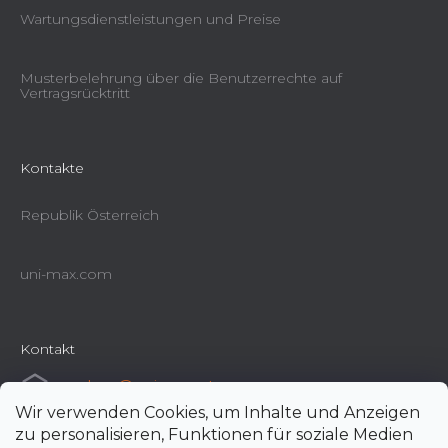
Wartungsdienstleistungen und Preise
Musterbelehrung über die Benutzerrechte auf
Vertragsrücktritt
Kontakte
Republik Österreich
uni-max.com
Kontakt
e-shop
@
uni-max.at
Wir verwenden Cookies, um Inhalte und Anzeigen
+420 266 190 190
zu personalisieren, Funktionen für soziale Medien