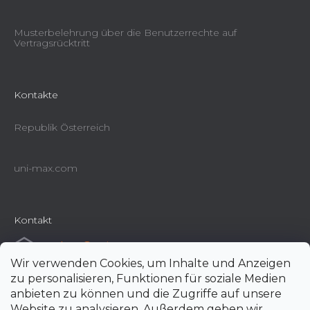
Musterbelehrung über die Benutzerrechte auf
Vertragsrücktritt
Kontakte
Republik Österreich
uni-max.com
Kontakt
e-shop
@
uni-max.at
Wir verwenden Cookies, um Inhalte und Anzeigen
+420 266 190 190
zu personalisieren, Funktionen für soziale Medien
anbieten zu können und die Zugriffe auf unsere
Website zu analysieren. Außerdem geben wir