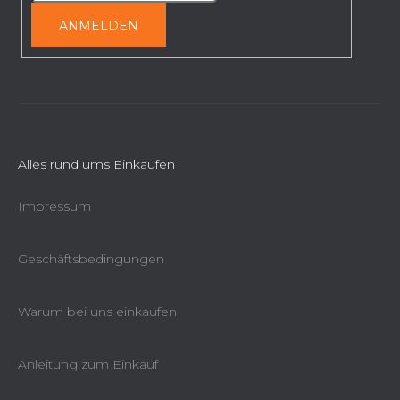
L
e
ANMELDEN
i
s
t
e
Alles rund ums Einkaufen
Impressum
Geschäftsbedingungen
Warum bei uns einkaufen
Anleitung zum Einkauf