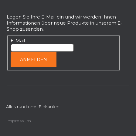
F
u
ß
Legen Sie Ihre E-Mail ein und wir werden Ihnen
Informationen über neue Produkte in unserem E-
z
Shop zusenden.
e
i
E-Mail
l
e
ANMELDEN
Alles rund ums Einkaufen
Impressum