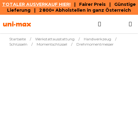
TOTALER AUSVERKAUF HIER!
| Fairer Preis | Günstige
Lieferung | 2 800+ Abholstellen in ganz Österreich
Zum
Suchen
WAREN
Inhalt
springen
Startseite
/
Werkstattausstattung
/
Handwerkzeug
/
Schlüsseln
/
Momentschlüssel
/
Drehmomentmesser
Wir bereiten Ihre Produkte noch