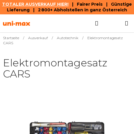
TOTALER AUSVERKAUF HIER!
| Fairer Preis | Günstige
Lieferung | 2 800+ Abholstellen in ganz Österreich
Zum
Suchen
WAREN
Inhalt
springen
Startseite
/
Ausverkauf
/
Autotechnik
/
Elektromontagesatz
CARS
Elektromontagesatz
CARS