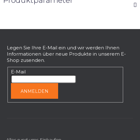
Produktparameter
F
u
ß
Legen Sie Ihre E-Mail ein und wir werden Ihnen
Informationen über neue Produkte in unserem E-
z
Shop zusenden.
e
i
E-Mail
l
e
ANMELDEN
Alles rund ums Einkaufen