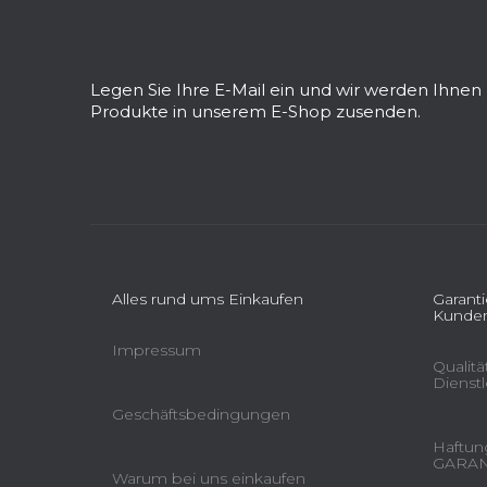
F
u
ß
z
Legen Sie Ihre E-Mail ein und wir werden Ihne
e
Produkte in unserem E-Shop zusenden.
i
l
e
Alles rund ums Einkaufen
Garant
Kunden
Impressum
Qualit
Dienst
Geschäftsbedingungen
Haftung
GARAN
Warum bei uns einkaufen