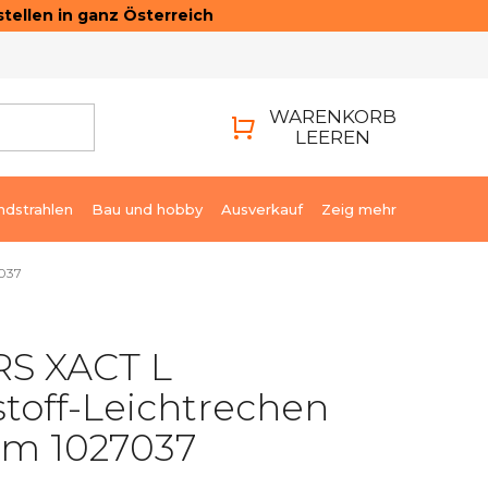
tellen in ganz Österreich
ONTAKTE
LOGIN
WARENKORB
LEEREN
WARENKORB
ndstrahlen
Bau und hobby
Ausverkauf
Zeig mehr
7037
RS XACT L
toff-Leichtrechen
m 1027037