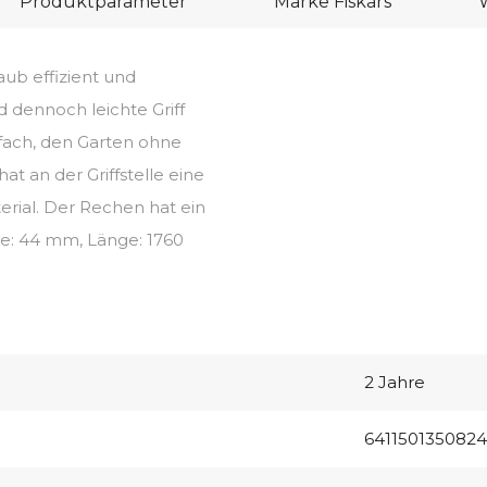
Produktparameter
Marke
Fiskars
aub effizient und
d dennoch leichte Griff
fach, den Garten ohne
at an der Griffstelle eine
rial. Der Rechen hat ein
e: 44 mm, Länge: 1760
2 Jahre
6411501350824