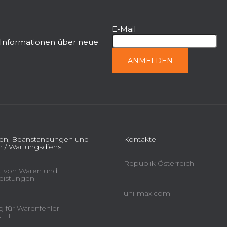
E-Mail
n Informationen über neue
ANMELDEN
ien, Beanstandungen und
Kontakte
 / Wartungsdienst
Republik Österreich
ät von Waren und
leistungen
uni-max.com
 für Warenfehler -
TIE