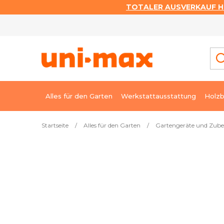
TOTALER AUSVERKAUF HI
Zum
Inhalt
springen
Alles für den Garten
Werkstattausstattung
Holzb
Startseite
/
Alles für den Garten
/
Gartengeräte und Zub