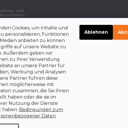
ations- und
beverfahren
nden Cookies, um Inhalte und
gsdienstleistungen und
Ablehnen
Akz
u personalisieren, Funktionen
e Medien anbieten zu können
griffe auf unsere Website zu
belehrung über die
en. Außerdem geben wir
rrechte auf Vertragsrücktritt
onen zu Ihrer Verwendung
bsite an unsere Partner für
edien, Werbung und Analysen
sere Partner führen diese
nen möglicherweise mit
aten zusammen, die Sie ihnen
llt haben oder die sie im
rer Nutzung der Dienste
 haben.
Bedingungen zum
rsonenbezogener Daten
.