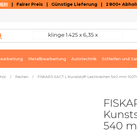
ER!
| Fairer Preis | Günstige Lieferung | 2 800+ Abhols
AUSVERKAUF
ARTIKEL UND VIDEOREZENSIONEN
K
earbeitung
Metallbearbeitung
Autotechnik
Schleifen und Sa
ehör
/
Rechen
/
FISKARS XACT L Kunststoff-Leichtrechen 540 mm 102
FISKA
Kunsts
540 m