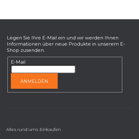
e
F
u
ß
Legen Sie Ihre E-Mail ein und wir werden Ihnen
Informationen über neue Produkte in unserem E-
z
Shop zusenden.
e
i
E-Mail
l
e
ANMELDEN
Alles rund ums Einkaufen