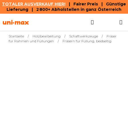
TOTALER AUSVERKAUF HIER!
| Fairer Preis | Günstige
Lieferung | 2 800+ Abholstellen in ganz Österreich
Zum
Suchen
WAREN
Inhalt
springen
Startseite
/
Holzbearbeitung
/
Schaftwerkzeuge
/
Fräser
für Rahmen und Füllungen
/
Fräsern für Füllung, beidseitig
Meistverkauft
€37,56
Výplň.fr. 2 S. # 80O