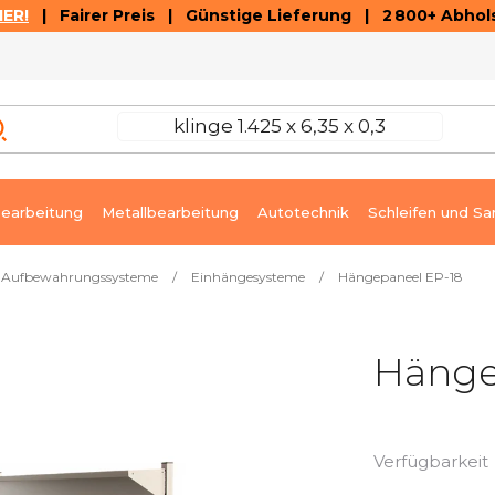
ER!
| Fairer Preis | Günstige Lieferung | 2 800+ Abhols
AUSVERKAUF
ARTIKEL UND VIDEOREZENSIONEN
K
earbeitung
Metallbearbeitung
Autotechnik
Schleifen und Sa
Aufbewahrungssysteme
/
Einhängesysteme
/
Hängepaneel EP-18
Hänge
Verfügbarkeit