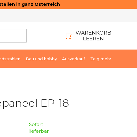
tellen in ganz Österreich
ONTAKTE
LOGIN
WARENKORB
LEEREN
WARENKORB
ndstrahlen
Bau und hobby
Ausverkauf
Zeig mehr
paneel EP-18
Sofort
lieferbar