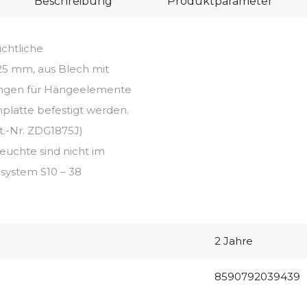
Beschreibung
Produktparameter
chtliche
5 mm, aus Blech mit
rungen für Hängeelemente
hplatte befestigt werden.
st.-Nr. ZDG1875J)
uchte sind nicht im
system S10 – 38
2 Jahre
8590792039439