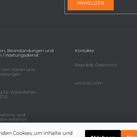
ANMELDEN
ien, Beanstandungen und
Kontakte
 / Wartungsdienst
Republik Österreich
ät von Waren und
leistungen
uni-max.com
 für Warenfehler -
TIE
ations- und
beverfahren
nden Cookies, um Inhalte und