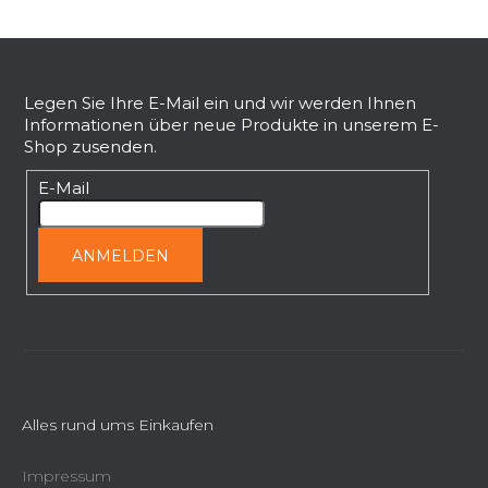
F
u
ß
Legen Sie Ihre E-Mail ein und wir werden Ihnen
Informationen über neue Produkte in unserem E-
z
Shop zusenden.
e
i
E-Mail
l
e
ANMELDEN
Alles rund ums Einkaufen
Impressum