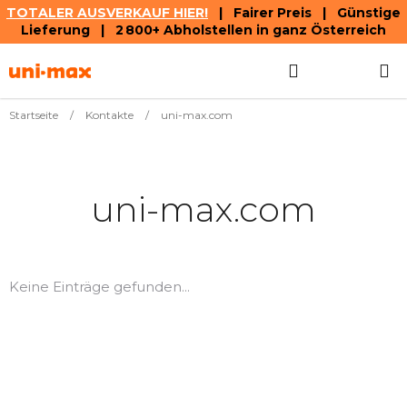
TOTALER AUSVERKAUF HIER!
| Fairer Preis | Günstige
Lieferung | 2 800+ Abholstellen in ganz Österreich
Zum
Suchen
WAREN
Inhalt
springen
Startseite
/
Kontakte
/
uni-max.com
uni-max.com
Keine Einträge gefunden...