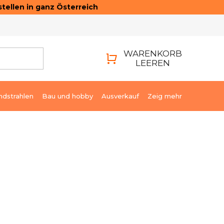
tellen in ganz Österreich
ONTAKTE
LOGIN
WARENKORB
LEEREN
WARENKORB
ndstrahlen
Bau und hobby
Ausverkauf
Zeig mehr
€3,18