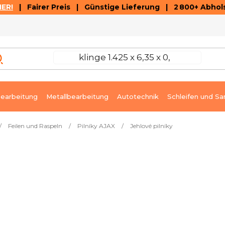
ER!
| Fairer Preis | Günstige Lieferung | 2 800+ Abhols
AUSVERKAUF
ARTIKEL UND VIDEOREZENSIONEN
K
earbeitung
Metallbearbeitung
Autotechnik
Schleifen und Sa
/
Feilen und Raspeln
/
Pilníky AJAX
/
Jehlové pilníky
 2,1 mm, Sek. 4
Sofort lieferbar