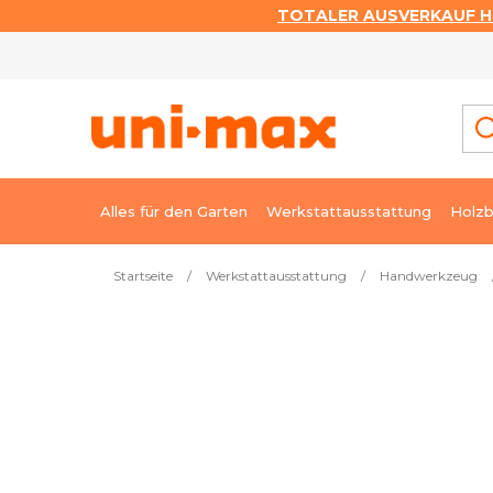
TOTALER AUSVERKAUF HI
Zum
Inhalt
springen
Alles für den Garten
Werkstattausstattung
Holzb
Startseite
/
Werkstattausstattung
/
Handwerkzeug
Meistverkauft
Nadelfeile 160 mm, oval, 4,6 ×