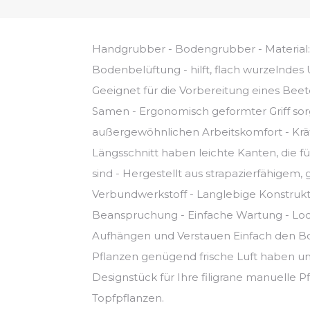
Handgrubber - Bodengrubber - Material: 
Bodenbelüftung - hilft, flach wurzelndes
Geeignet für die Vorbereitung eines Beet
Samen - Ergonomisch geformter Griff sorg
außergewöhnlichen Arbeitskomfort - Krä
Längsschnitt haben leichte Kanten, die f
sind - Hergestellt aus strapazierfähigem,
Verbundwerkstoff - Langlebige Konstru
Beanspruchung - Einfache Wartung - Loch
Aufhängen und Verstauen Einfach den Bo
Pflanzen genügend frische Luft haben un
Designstück für Ihre filigrane manuelle P
Topfpflanzen.