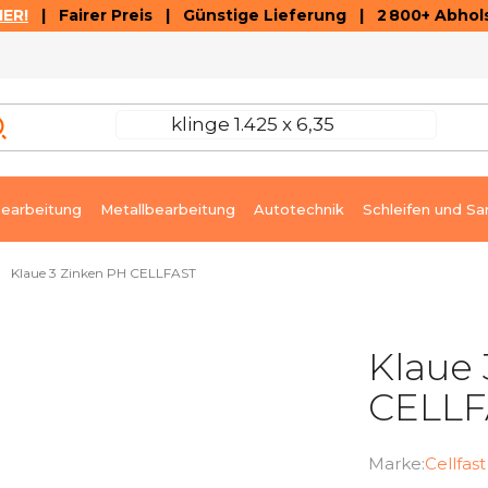
ER!
| Fairer Preis | Günstige Lieferung | 2 800+ Abhols
AUSVERKAUF
ARTIKEL UND VIDEOREZENSIONEN
K
earbeitung
Metallbearbeitung
Autotechnik
Schleifen und Sa
Klaue 3 Zinken PH CELLFAST
Klaue 
CELLF
Marke:
Cellfast