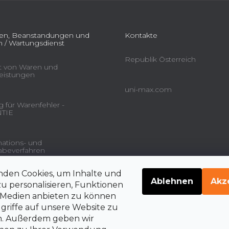
ien, Beanstandungen und
Kontakte
 / Wartungsdienst
Republik Österreich
ät von Waren und
leistungen
uni-max.com
 für Warenfehler -
TIE
ations- und
beverfahren
nden Cookies, um Inhalte und
gsdienstleistungen und
Ablehnen
Akz
u personalisieren, Funktionen
e Medien anbieten zu können
griffe auf unsere Website zu
en. Außerdem geben wir
belehrung über die
rrechte auf Vertragsrücktritt