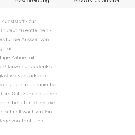
Beschreibung
Produktparameter
Kunststoff - zur
 Unkraut zu entfernen -
es für die Aussaat von
t für
ftige Zähne mit
ür Pflanzen unbedenklich
 glasfaserverstärktem
ktion gegen mechanische
 im Griff, zum einfachen
den belüften, damit die
d schnell wachsen. Ein
flege von Topf- und