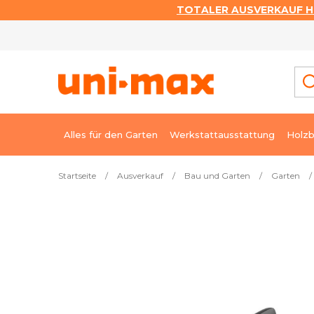
TOTALER AUSVERKAUF HI
Zum
Inhalt
springen
Alles für den Garten
Werkstattausstattung
Holzb
Startseite
/
Ausverkauf
/
Bau und Garten
/
Garten
/