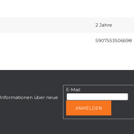
2 Jahre
5907553506698
E-Mail
n Informationen über neue
ANMELDEN