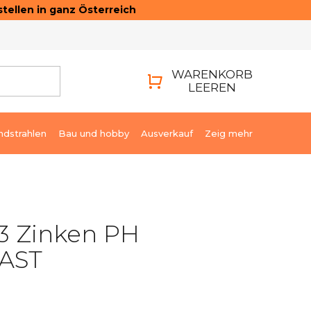
tellen in ganz Österreich
ONTAKTE
LOGIN
WARENKORB
LEEREN
WARENKORB
ndstrahlen
Bau und hobby
Ausverkauf
Zeig mehr
3 Zinken PH
AST