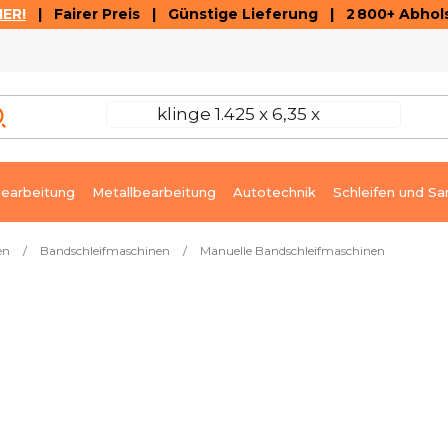
ER!
| Fairer Preis | Günstige Lieferung | 2 800+ Abhols
AUSVERKAUF
ARTIKEL UND VIDEOREZENSIONEN
K
earbeitung
Metallbearbeitung
Autotechnik
Schleifen und Sa
en
/
Bandschleifmaschinen
/
Manuelle Bandschleifmaschinen
lzmann RSG760 230V
Auf Bestellung, innerhalb von 2 Wochen