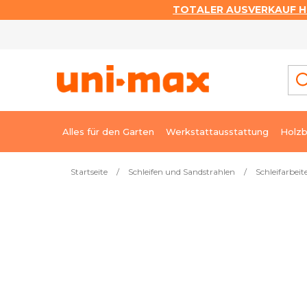
TOTALER AUSVERKAUF HI
Zum
Inhalt
springen
Alles für den Garten
Werkstattausstattung
Holzb
Startseite
/
Schleifen und Sandstrahlen
/
Schleifarbeit
Meistverkauft
Bandschleifer für Rohre Ho