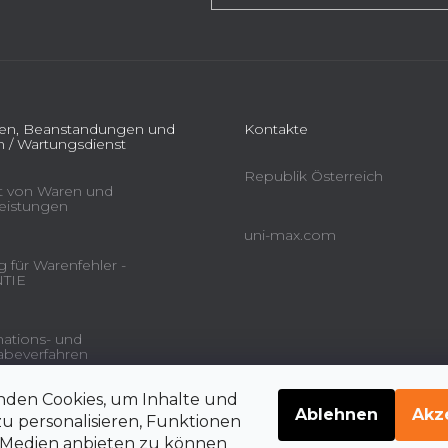
ien, Beanstandungen und
Kontakte
 / Wartungsdienst
Republik Österreich
ät von Waren und
leistungen
uni-max.com
 für Warenfehler -
TIE
ations- und
beverfahren
nden Cookies, um Inhalte und
gsdienstleistungen und
Ablehnen
Akz
u personalisieren, Funktionen
e Medien anbieten zu können