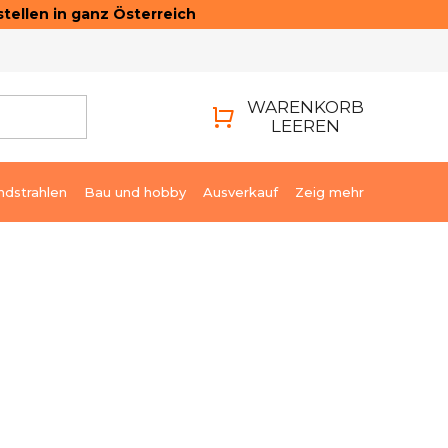
tellen in ganz Österreich
ONTAKTE
LOGIN
WARENKORB
LEEREN
WARENKORB
ndstrahlen
Bau und hobby
Ausverkauf
Zeig mehr
€193,61