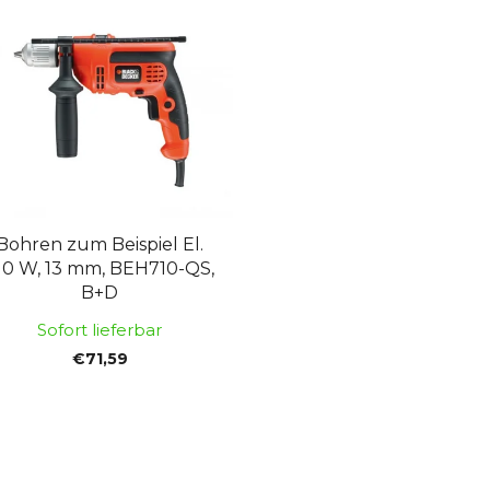
Bohren zum Beispiel El.
10 W, 13 mm, BEH710-QS,
B+D
Sofort lieferbar
€71,59
S
t
e