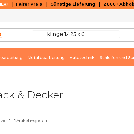
ER!
| Fairer Preis | Günstige Lieferung | 2 800+ Abhols
AUSVERKAUF
ARTIKEL UND VIDEOREZENSIONEN
K
earbeitung
Metallbearbeitung
Autotechnik
Schleifen und Sa
ack & Decker
von
1
-
1
Artikel insgesamt