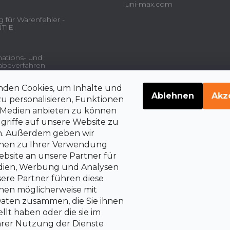
uni-max.com
 für Warenfehler -
TIE
ations- und
beverfahren
nden Cookies, um Inhalte und
gsdienstleistungen und
Ablehnen
Akz
u personalisieren, Funktionen
e Medien anbieten zu können
griffe auf unsere Website zu
en. Außerdem geben wir
belehrung über die
rrechte auf Vertragsrücktritt
onen zu Ihrer Verwendung
bsite an unsere Partner für
edien, Werbung und Analysen
sere Partner führen diese
nen möglicherweise mit
aten zusammen, die Sie ihnen
llt haben oder die sie im
rer Nutzung der Dienste