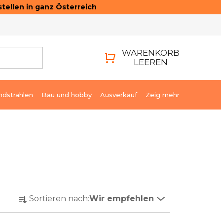
tellen in ganz Österreich
ONTAKTE
LOGIN
WARENKORB
LEEREN
WARENKORB
ndstrahlen
Bau und hobby
Ausverkauf
Zeig mehr
P
Sortieren nach:
Wir empfehlen
r
o