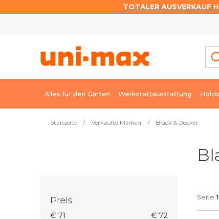
TOTALER AUSVERKAUF HI
Zum
Inhalt
springen
Alles für den Garten
Werkstattausstattung
Holzb
Startseite
/
Verkaufte Marken
/
Black & Decker
S
Bl
e
i
t
e
Seite
1
Preis
n
€
71
€
72
l