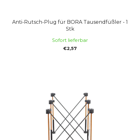
d
u
u
n
k
g
Anti-Rutsch-Plug für BORA Tausendfüßler - 1
t
Stk
e
Sofort lieferbar
€2,57