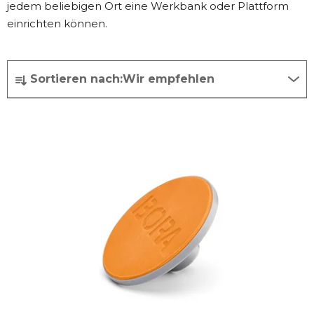
jedem beliebigen Ort eine Werkbank oder Plattform
einrichten können.
P
Sortieren nach:
Wir empfehlen
r
o
L
d
i
u
s
k
t
t
e
s
d
o
e
r
r
t
P
i
r
e
o
r