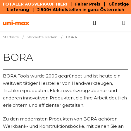
TOTALER AUSVERKAUF HIER!
| Fairer Preis | Günstige
Lieferung | 2 800+ Abholstellen in ganz Österreich
Zum
Suchen
WAREN
Inhalt
springen
Startseite
/
Verkaufte Marken
/
BORA
BORA
BORA Tools wurde 2006 gegründet und ist heute ein
weltweit tätiger Hersteller von Handwerkzeugen,
Tischlereiprodukten, Elektrowerkzeugzubehör und
anderen innovativen Produkten, die Ihre Arbeit deutlich
erleichtern und effizienter gestalten.
Zu den modernsten Produkten von BORA gehören
Werkbank- und Konstruktionsböcke, mit denen Sie an