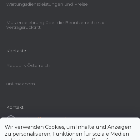
Wartungsdienstleistungen und Preise
Musterbelehrung über die Benutzerrechte auf
Vertragsrücktritt
Kontakte
Republik Österreich
uni-max.com
Kontakt
e-shop
@
uni-max.at
Wir verwenden Cookies, um Inhalte und Anzeigen
+420 266 190 190
zu personalisieren, Funktionen für soziale Medien