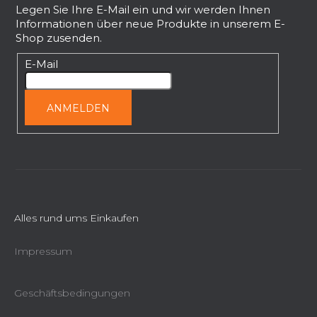
ß
Legen Sie Ihre E-Mail ein und wir werden Ihnen
Informationen über neue Produkte in unserem E-
z
Shop zusenden.
e
i
E-Mail
l
e
ANMELDEN
Alles rund ums Einkaufen
Impressum
Geschäftsbedingungen