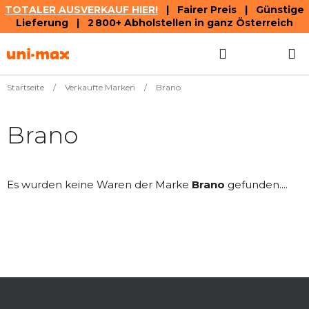
TOTALER AUSVERKAUF HIER!
| Fairer Preis | Günstige
Lieferung | 2 800+ Abholstellen in ganz Österreich
Zum
Suchen
WAREN
Inhalt
springen
Startseite
/
Verkaufte Marken
/
Brano
Brano
Es wurden keine Waren der Marke
Brano
gefunden....
F
u