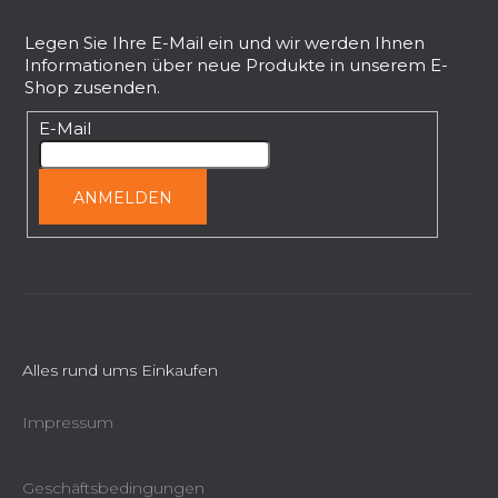
u
ß
Legen Sie Ihre E-Mail ein und wir werden Ihnen
Informationen über neue Produkte in unserem E-
z
Shop zusenden.
e
i
E-Mail
l
e
ANMELDEN
Alles rund ums Einkaufen
Impressum
Geschäftsbedingungen