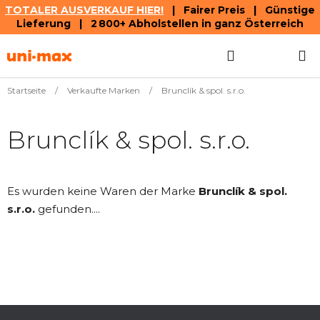
TOTALER AUSVERKAUF HIER!
| Fairer Preis | Günstige
Lieferung | 2 800+ Abholstellen in ganz Österreich
Zum
Suchen
WAREN
Inhalt
springen
Startseite
/
Verkaufte Marken
/
Brunclík & spol. s.r.o.
Brunclík & spol. s.r.o.
Es wurden keine Waren der Marke
Brunclík & spol.
s.r.o.
gefunden....
F