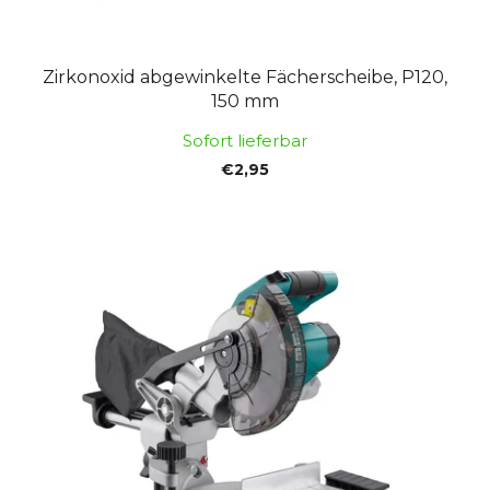
d
u
u
n
k
g
Zirkonoxid abgewinkelte Fächerscheibe, P120,
t
150 mm
e
Sofort lieferbar
€2,95