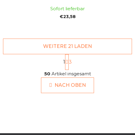
Sofort lieferbar
€23,58
WEITERE 21 LADEN
P
1
a
3
g
S
i
50
Artikel insgesamt
t
n
e
i
NACH OBEN
u
e
e
r
r
u
e
n
g
l
e
m