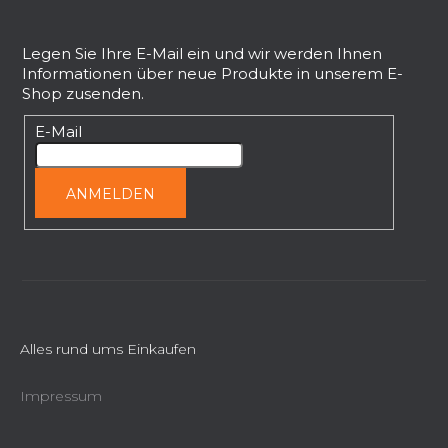
e
F
n
u
t
ß
Legen Sie Ihre E-Mail ein und wir werden Ihnen
e
Informationen über neue Produkte in unserem E-
z
d
Shop zusenden.
e
e
r
i
E-Mail
L
l
i
e
ANMELDEN
s
t
e
Alles rund ums Einkaufen
Impressum