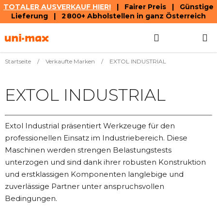
TOTALER AUSVERKAUF HIER!
| Fairer Preis | Günstige
Lieferung | 2 800+ Abholstellen in ganz Österreich
Zum
Suchen
WAREN
Inhalt
springen
Startseite
/
Verkaufte Marken
/
EXTOL INDUSTRIAL
EXTOL INDUSTRIAL
Extol Industrial präsentiert Werkzeuge für den
professionellen Einsatz im Industriebereich. Diese
Maschinen werden strengen Belastungstests
unterzogen und sind dank ihrer robusten Konstruktion
und erstklassigen Komponenten langlebige und
zuverlässige Partner unter anspruchsvollen
Bedingungen.