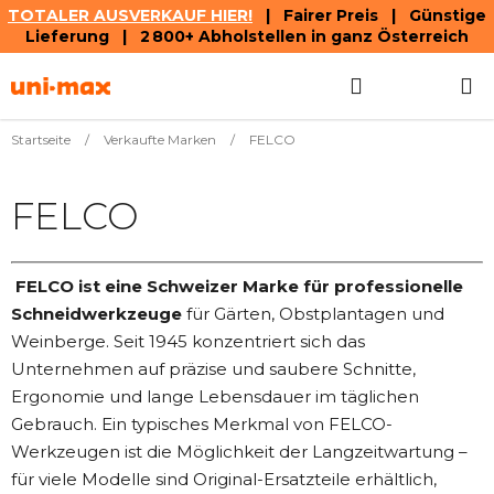
TOTALER AUSVERKAUF HIER!
| Fairer Preis | Günstige
Lieferung | 2 800+ Abholstellen in ganz Österreich
Zum
Suchen
WAREN
Inhalt
springen
Startseite
/
Verkaufte Marken
/
FELCO
FELCO
FELCO
ist eine Schweizer Marke für professionelle
Schneidwerkzeuge
für Gärten, Obstplantagen und
Weinberge. Seit 1945 konzentriert sich das
Unternehmen auf präzise und saubere Schnitte,
Ergonomie und lange Lebensdauer im täglichen
Gebrauch. Ein typisches Merkmal von FELCO-
Werkzeugen ist die Möglichkeit der Langzeitwartung –
für viele Modelle sind Original-Ersatzteile erhältlich,