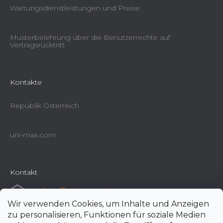
Wartungsdienstleistungen und Preise
Musterbelehrung über die Benutzerrechte auf
Vertragsrücktritt
Kontakte
Republik Österreich
uni-max.com
Kontakt
e-shop
@
uni-max.at
Wir verwenden Cookies, um Inhalte und Anzeigen
+420 266 190 190
zu personalisieren, Funktionen für soziale Medien