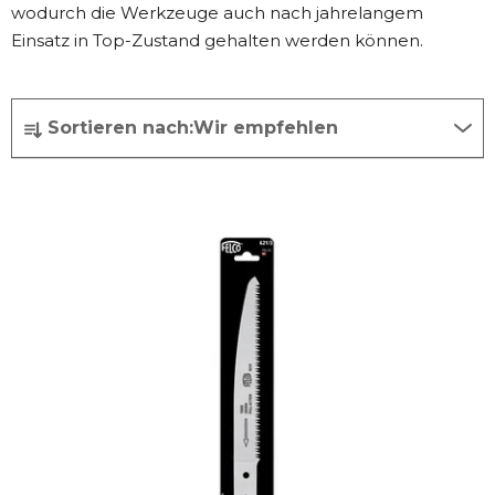
wodurch die Werkzeuge auch nach jahrelangem
Einsatz in Top-Zustand gehalten werden können.
P
Sortieren nach:
Wir empfehlen
r
o
L
d
i
u
s
k
t
t
e
s
d
o
e
r
r
t
P
i
r
e
o
r