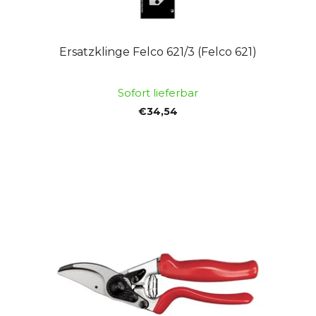
d
u
u
n
k
g
Ersatzklinge Felco 621/3 (Felco 621)
t
e
Sofort lieferbar
€34,54