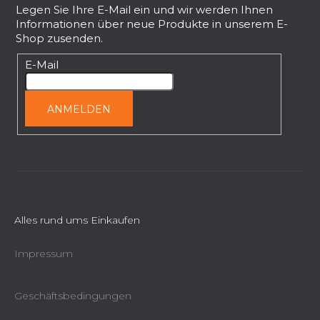
ß
Legen Sie Ihre E-Mail ein und wir werden Ihnen
Informationen über neue Produkte in unserem E-
z
Shop zusenden.
e
i
E-Mail
l
e
ANMELDEN
Alles rund ums Einkaufen
Impressum
Geschäftsbedingungen