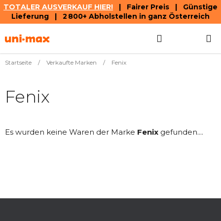
TOTALER AUSVERKAUF HIER!
| Fairer Preis | Günstige
Lieferung | 2 800+ Abholstellen in ganz Österreich
Zum
Suchen
WAREN
Inhalt
springen
Startseite
/
Verkaufte Marken
/
Fenix
Fenix
Es wurden keine Waren der Marke
Fenix
gefunden....
F
u